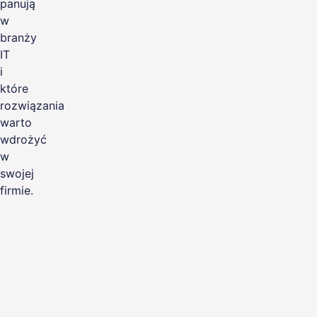
panują
Jak zbudować
w
efektywny zespół
branży
AI – poprzez
IT
i
rekrutację czy
które
rozwój
rozwiązania
warto
wewnętrzny?
wdrożyć
Sztuczna inteligencja stała się
w
jednym z głównych filarów
swojej
współczesnych ...
firmie.
Więcej