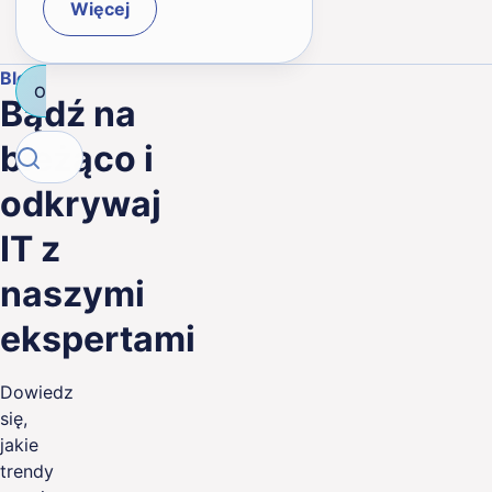
Więcej
Blog
Outsourcing
Technologie
Salesforce
Consulting I
Bądź na
Search
bieżąco i
Search
odkrywaj
IT z
naszymi
ekspertami
Dowiedz
się,
jakie
trendy
Outsourcing