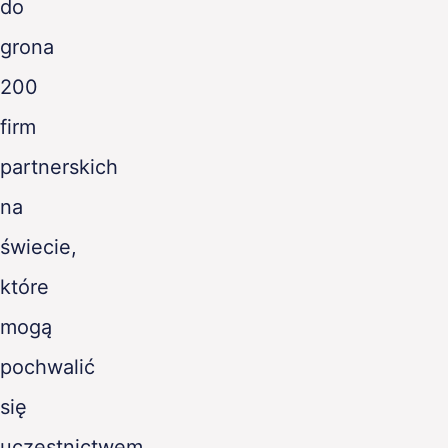
do
grona
200
firm
partnerskich
na
świecie,
które
mogą
pochwalić
się
uczestnictwem