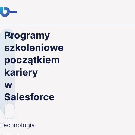
Programy
Firma
Blog
Programy szkoleniowe początkiem kar
Usługi
szkoleniowe
Klienci
początkiem
Branże
kariery
O nas
w
Kariera
Salesforce
Blog
Skontaktuj się
Technologia