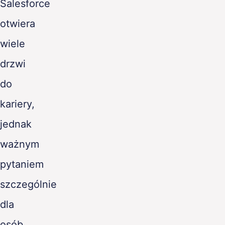
Salesforce
PL
otwiera
wiele
drzwi
do
kariery,
jednak
ważnym
pytaniem
szczególnie
dla
osób