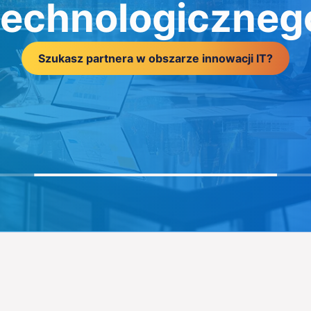
technologiczneg
Szukasz partnera w obszarze innowacji IT?