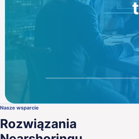
ence
g
& Quality
Nasze wsparcie
Rozwiązania
Nearshoringu