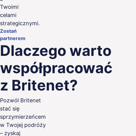
Twoimi
celami
strategicznymi.
Zostań
partnerem
Dlaczego warto
Specjaliści
Efektywność
Potwi
współpracować
dopasowani
strategiczna
sukce
do Twoich
wielu
z Britenet?
Doceniamy
potrzeb
bran
złożoność i pilność
Twoich cykli
Pozwól Britenet
Twoje projekty
Dzięki
rekrutacyjnych.
stać się
wymagają
doświad
Britenet oferuje
sprzymierzeńcem
talentów z
wspieran
usprawnione
najwyższej półki.
w Twojej podróży
sektorów
podejście do
Nasz staranny,
ubezpiec
– zyskaj
pozyskiwania