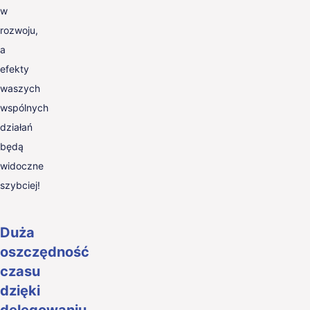
w
rozwoju,
a
efekty
waszych
wspólnych
działań
będą
widoczne
szybciej!
Duża
oszczędność
czasu
dzięki
delegowaniu