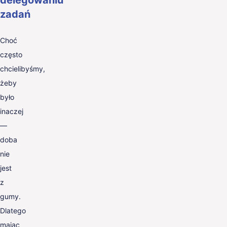
zadań
Choć
często
chcielibyśmy,
żeby
było
inaczej
—
doba
nie
jest
z
gumy.
Dlatego
mając