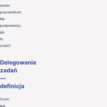
swoim
pracownikom.
My
podpowiemy,
jak
to
zrobić!
Delegowanie
zadań
—
definicja
Czym
jest