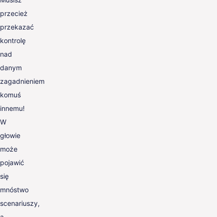
przecież
przekazać
kontrolę
nad
danym
zagadnieniem
komuś
innemu!
W
głowie
może
pojawić
się
mnóstwo
scenariuszy,
a