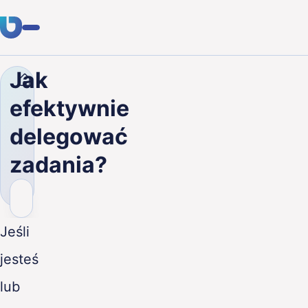
Jak
Firma
Blog
Jak efektywnie delegować zadania?
Usługi
efektywnie
Klienci
delegować
Branże
zadania?
O nas
Kariera
Jeśli
Blog
jesteś
Skontaktuj się
lub