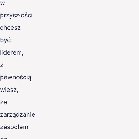
w
PL
przyszłości
chcesz
być
liderem,
z
pewnością
wiesz,
że
zarządzanie
zespołem