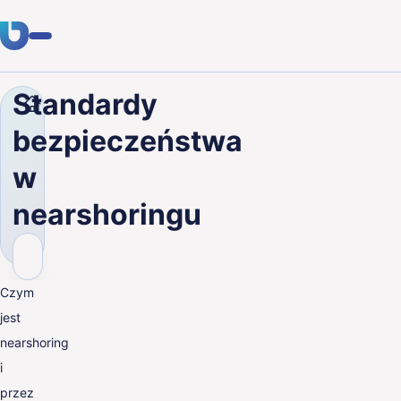
Standardy
Firma
Blog
Standardy bezpieczeństwa w nearsho
Usługi
bezpieczeństwa
Klienci
w
Branże
nearshoringu
O nas
Kariera
Czym
Blog
jest
nearshoring
Skontaktuj się
i
przez