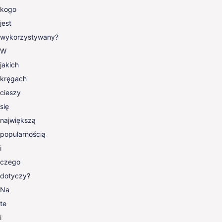
kogo
PL
jest
wykorzystywany?
W
jakich
kręgach
cieszy
się
największą
popularnością
i
czego
dotyczy?
Na
te
i