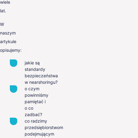
wiele
lat.
W
naszym
artykule
opisujemy:
jakie są
standardy
bezpieczeństwa
w nearshoringu?
o czym
powinniśmy
pamiętać i
o co
zadbać?
co radzimy
przedsiębiorstwom
podejmującym