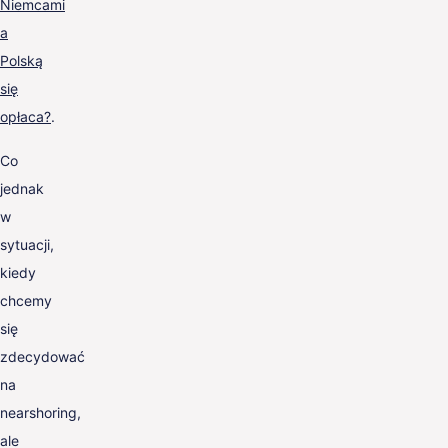
Niemcami
a
Polską
się
opłaca?
.
Co
jednak
w
sytuacji,
kiedy
chcemy
się
zdecydować
na
nearshoring,
ale