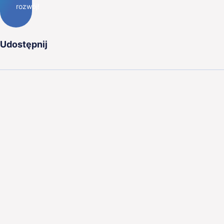
rozwój!
Udostępnij
Aleje Jerozolimskie 44,
00-024 Warszawa