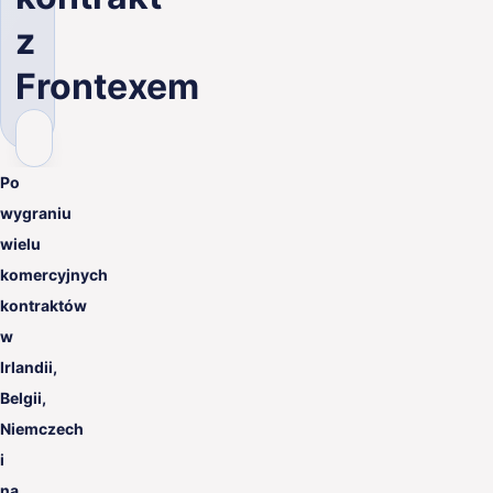
PL
z
Frontexem
Po
wygraniu
wielu
komercyjnych
kontraktów
w
Irlandii,
Belgii,
Niemczech
i
na