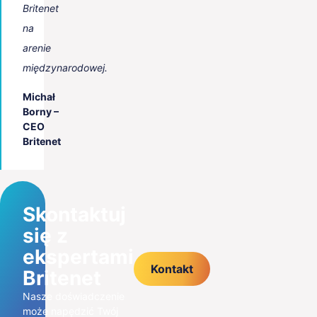
Britenet
na
arenie
międzynarodowej.
Michał
Borny –
CEO
Britenet
Skontaktuj
się z
ekspertami
Kontakt
Britenet
Nasze doświadczenie
może napędzić Twój