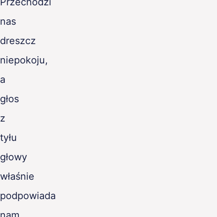
Przechodzi
nas
dreszcz
niepokoju,
a
głos
z
tyłu
głowy
właśnie
podpowiada
nam,