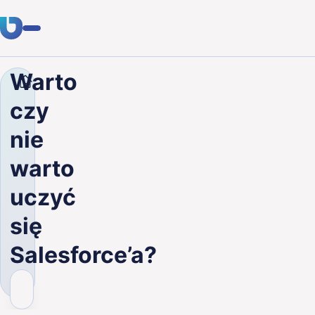
Warto
Firma
Blog
Warto czy nie warto uczyć się Salesfor
Usługi
czy
Klienci
nie
Branże
warto
O nas
uczyć
Kariera
się
Salesforce’a?
Blog
Skontaktuj się