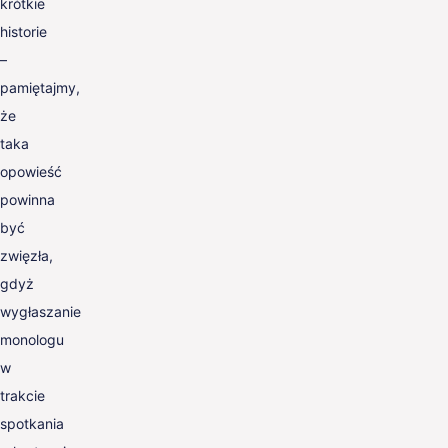
krótkie
historie
–
pamiętajmy,
że
taka
opowieść
powinna
być
zwięzła,
gdyż
wygłaszanie
monologu
w
trakcie
spotkania