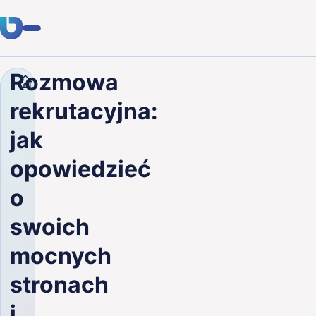
Rozmowa
Firma
Blog
Rozmowa rekrutacyjna: jak opowiedzi
Usługi
rekrutacyjna:
Klienci
jak
Branże
opowiedzieć
O nas
o
Kariera
swoich
mocnych
Blog
stronach
Skontaktuj się
i