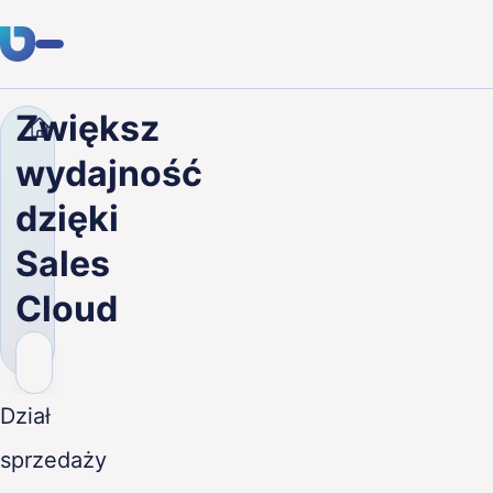
Zwiększ
Firma
Blog
Zwiększ wydajność dzięki Sales Cloud
Usługi
wydajność
Klienci
dzięki
Branże
Sales
O nas
Cloud
Kariera
Blog
Dział
Skontaktuj się
sprzedaży