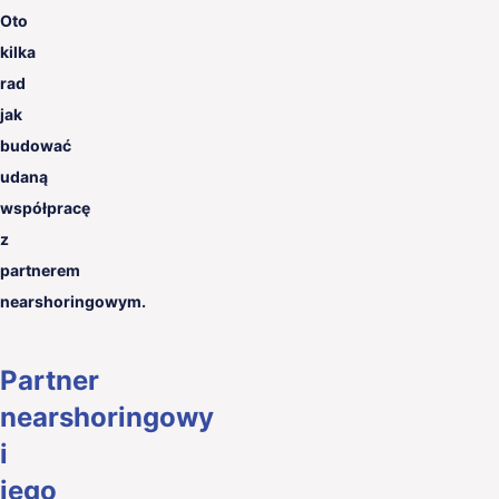
Oto
kilka
rad
jak
budować
udaną
współpracę
z
partnerem
nearshoringowym.
Partner
nearshoringowy
i
jego