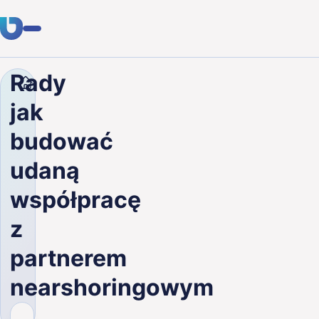
Rady
Firma
Blog
Rady jak budować udaną współpracę 
Usługi
jak
Klienci
budować
Branże
udaną
O nas
współpracę
Kariera
z
partnerem
Blog
nearshoringowym
Skontaktuj się