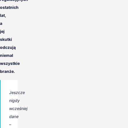
ostatnich
lat,
a
jej
skutki
odczują
niemal
wszystkie
branże.
Jeszcze
nigdy
wcześniej
dane
–