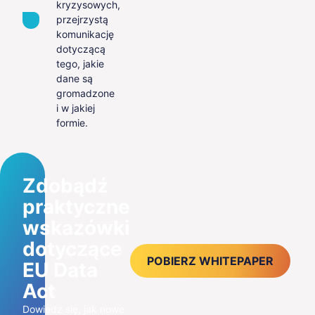
kryzysowych,
przejrzystą
komunikację
dotyczącą
tego, jakie
dane są
gromadzone
i w jakiej
formie.
Zdobądź
praktyczne
wskazówki
dotyczące
POBIERZ WHITEPAPER
EU Data
Act
Dowiedz się, jak nowe