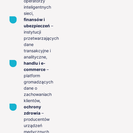
operatorzy
inteligentnych
sieci,
finansów i
ubezpieczeń
–
instytucji
przetwarzających
dane
transakcyjne i
analityczne,
handlu i e-
commerce
–
platform
gromadzących
dane o
zachowaniach
klientów,
ochrony
zdrowia
–
producentów
urządzeń
medycznych