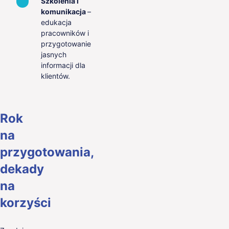
Szkolenia i
komunikacja
–
edukacja
pracowników i
przygotowanie
jasnych
informacji dla
klientów.
Rok
na
przygotowania,
dekady
na
korzyści