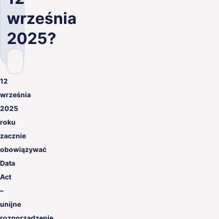
PL
września
2025?
12
września
2025
roku
zacznie
obowiązywać
Data
Act
–
unijne
rozporządzenie,