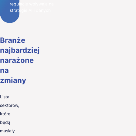
regulacje wpływają na
strategie AI i danych
Branże
najbardziej
narażone
na
zmiany
Lista
sektorów,
które
będą
musiały