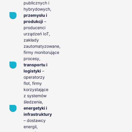
publicznych i
hybrydowych,
przemysłu i
produkcji
–
producenci
urządzeń IoT,
zakłady
zautomatyzowane,
firmy monitorujące
procesy,
transportu i
logistyki
–
operatorzy
flot, firmy
korzystające
z systemów
śledzenia,
energetyki i
infrastruktury
– dostawcy
energii,