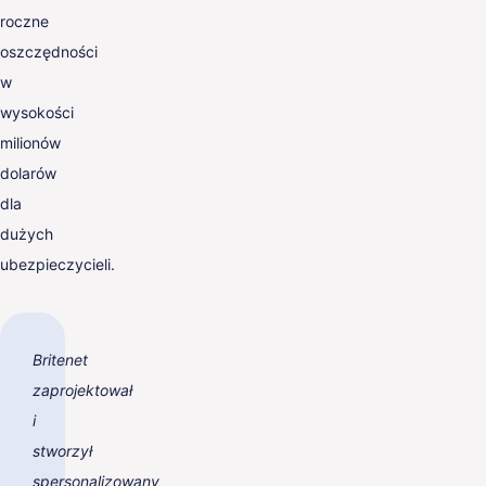
roczne
oszczędności
w
wysokości
milionów
dolarów
dla
dużych
ubezpieczycieli.
Britenet
zaprojektował
i
stworzył
spersonalizowany