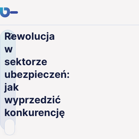
Rewolucja
Firma
Blog
Rewolucja w sektorze ubezpieczeń: ja
Usługi
w
Klienci
sektorze
Branże
ubezpieczeń:
O nas
jak
Kariera
wyprzedzić
konkurencję
Blog
Skontaktuj się