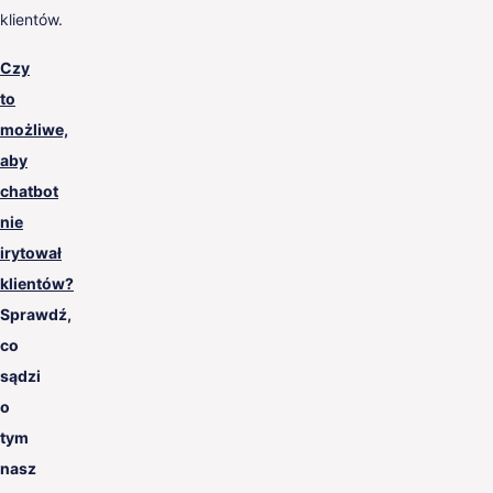
klientów.
Czy
to
możliwe,
aby
chatbot
nie
irytował
klientów?
Sprawdź,
co
sądzi
o
tym
nasz