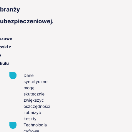
branży
ubezpieczeniowej.
czowe
oski z
o
ykułu
Dane
syntetyczne
mogą
skutecznie
zwiększyć
oszczędności
i obniżyć
koszty
Technologia
cyfrowa