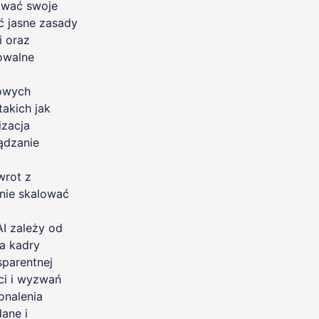
ować swoje
ć jasne zasady
i oraz
owalne
zowych
akich jak
izacja
ądzanie
wrot z
znie skalować
I zależy od
a kadry
sparentnej
ci i wyzwań
onalenia
dane i