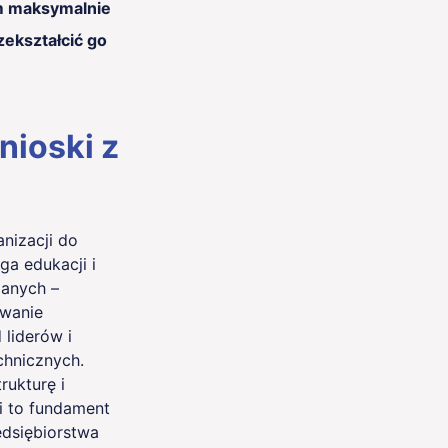
m maksymalnie
zekształcić go
ioski z
nizacji do
a edukacji i
danych –
owanie
liderów i
chnicznych.
rukturę i
i to fundament
edsiębiorstwa