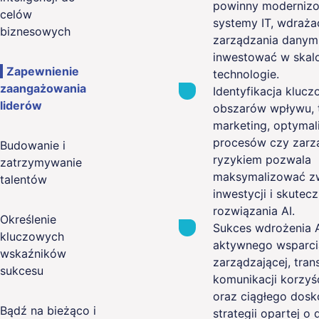
powinny moderniz
celów
systemy IT, wdraża
biznesowych
zarządzania danym
inwestować w skal
Zapewnienie
technologie.
zaangażowania
Identyfikacja kluc
liderów
obszarów wpływu, t
marketing, optymal
procesów czy zarz
Budowanie i
ryzykiem pozwala
zatrzymywanie
maksymalizować z
talentów
inwestycji i skutec
rozwiązania AI.
Określenie
Sukces wdrożenia A
kluczowych
aktywnego wsparci
wskaźników
zarządzającej, tran
sukcesu
komunikacji korzyś
oraz ciągłego dosk
Bądź na bieżąco i
strategii opartej o 