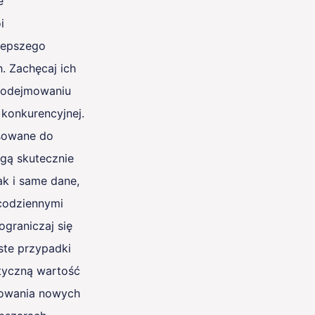
e
i
lepszego
. Zachęcaj ich
 podejmowaniu
 konkurencyjnej.
sowane do
gą skutecznie
ak i same dane,
 codziennymi
ograniczaj się
iste przypadki
ktyczną wartość
jdowania nowych