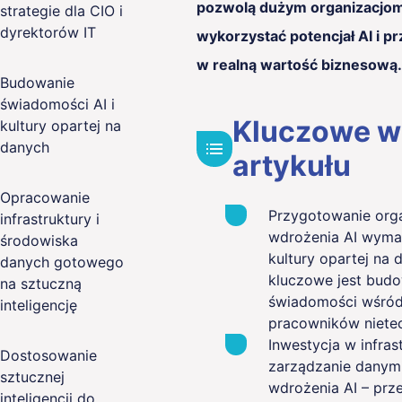
pozwolą dużym organizacjo
strategie dla CIO i
dyrektorów IT
wykorzystać potencjał AI i pr
w realną wartość biznesową.
Budowanie
świadomości AI i
Kluczowe wn
kultury opartej na
danych
artykułu
Opracowanie
Przygotowanie orga
infrastruktury i
wdrożenia AI wymag
środowiska
kultury opartej na 
danych gotowego
kluczowe jest bud
na sztuczną
świadomości wśród 
inteligencję
pracowników niete
Inwestycja w infrast
Dostosowanie
zarządzanie danym
sztucznej
wdrożenia AI – prz
inteligencji do