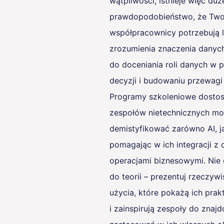
wątpliwości, istnieje więc duż
prawdopodobieństwo, że Two
współpracownicy potrzebują 
zrozumienia znaczenia danych
do doceniania roli danych w
decyzji i budowaniu przewagi
Programy szkoleniowe dosto
zespołów nietechnicznych mo
demistyfikować zarówno AI, j
pomagając w ich integracji z
operacjami biznesowymi. Nie 
do teorii – prezentuj rzeczyw
użycia, które pokażą ich pra
i zainspirują zespoły do zna