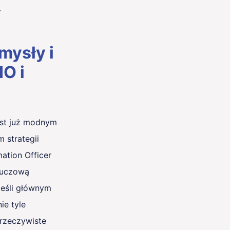
.
mysły i
IO i
est już modnym
 strategii
mation Officer
kluczową
 Jeśli głównym
ie tyle
 rzeczywiste