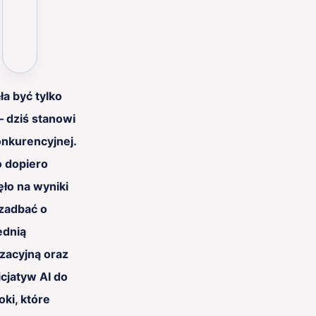
ła być tylko
– dziś stanowi
onkurencyjnej.
o dopiero
ęło na wyniki
 zadbać o
ednią
izacyjną oraz
cjatyw AI do
ki, które