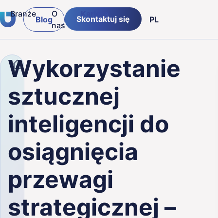
Branże
O
Kariera
Skontaktuj się
Blog
PL
nas
tware
Insurance & Financial
ENG
Wykorzystanie
Firma
Blog
Wykorzystanie sztucznej intelig
Logistics & Supply chain
DE
sztucznej
Retail
inteligencji do
Public
osiągnięcia
Manufacturing
przewagi
strategicznej –