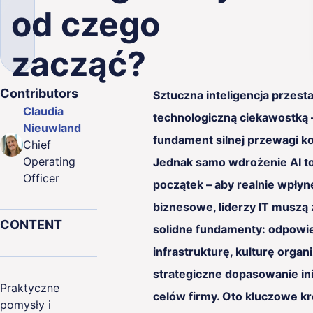
od czego
ence
zacząć?
g
Contributors
Sztuczna inteligencja przesta
& Quality
Claudia
technologiczną ciekawostką 
Nieuwland
fundament silnej przewagi k
Chief
Operating
Jednak samo wdrożenie AI t
Officer
początek – aby realnie wpłyn
biznesowe, liderzy IT muszą
CONTENT
solidne fundamenty: odpowi
infrastrukturę, kulturę organ
strategiczne dopasowanie ini
Praktyczne
celów firmy. Oto kluczowe kro
pomysły i