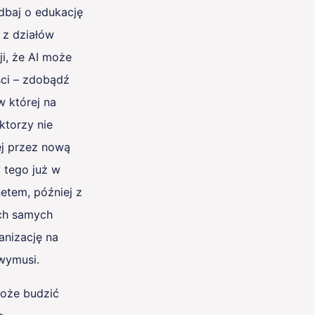
dbaj o edukację
w z działów
ji, że AI może
ści – zdobądź
w której na
ktorzy nie
ej przez nową
 tego już w
netem, później z
ych samych
anizację na
 wymusi.
może budzić