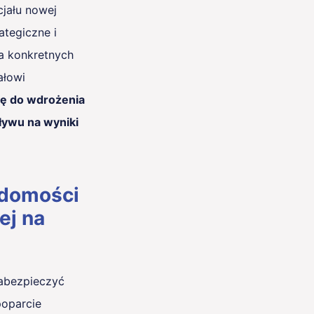
jału nowej
ategiczne i
ka konkretnych
ałowi
mę do wdrożenia
pływu na wyniki
domości
tej na
zabezpieczyć
poparcie