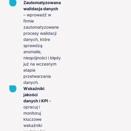
Zautomatyzowana
walidacja danych
– wprowadź w
firmie
zautomatyzowane
procesy walidacji
danych, które
sprawdzą
anomalie,
niespójności i błędy
już na wczesnym
etapie
przetwarzania
danych.
Wskaźniki
jakości
danych i KPI
–
opracuj i
monitoruj
kluczowe
wskaźniki