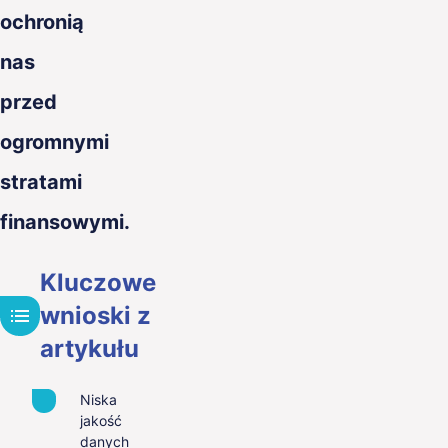
ochronią
nas
przed
ogromnymi
stratami
finansowymi.
Kluczowe
wnioski z
artykułu
Niska
jakość
danych