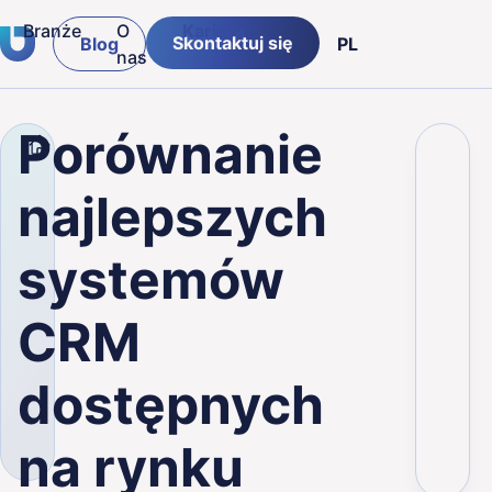
Branże
O
Kariera
Skontaktuj się
Blog
PL
nas
tware
Insurance & Financial
ENG
Porównanie
Firma
Blog
Porównanie najlepszych syste
Logistics & Supply chain
DE
najlepszych
Retail
systemów
Public
CRM
Manufacturing
dostępnych
na rynku