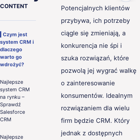
CONTENT
Potencjalnych klientów
ence
przybywa, ich potrzeby
g
ciągle się zmieniają, a
Czym jest
system CRM i
& Quality
konkurencja nie śpi i
dlaczego
warto go
szuka rozwiązań, które
wdrożyć?
pozwolą jej wygrać walkę
Najlepsze
o zainteresowanie
system CRM
konsumentów. Idealnym
na rynku –
Sprawdź
rozwiązaniem dla wielu
Salesforce
CRM
firm będzie CRM. Który
jednak z dostępnych
Najlepsze