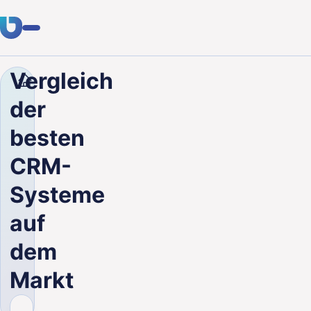
Vergleich
Unternehmen
Blog
Vergleich der besten CRM-Sys
Fachwissen
der
Kunden
besten
Branchen
CRM-
Über uns
Systeme
Karriere
auf
dem
Blog
Markt
Kontakt aufnehmen