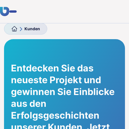
Kunden
Fachwissen
Kunden
Branchen
Entdecken Sie das
Über uns
neueste Projekt und
Karriere
gewinnen Sie Einblicke
aus den
Blog
Erfolgsgeschichten
Kontakt aufnehmen
unserer Kunden. Jetzt