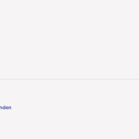
nden
as
nzial