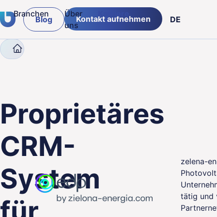
Branchen
Über
Karriere
Kontakt aufnehmen
Blog
DE
uns
Company
Case Studies
Proprietäres CRM-S
Versicherungen & Banken
PL
Logistik & Lieferketten
ENG
g von
Einzelhandelsbranche
Proprietäres
öffentlicher Sektor
CRM-
Fertigung
zelena-en
System
Photovolt
Unternehm
tätig und
für
Partnerne