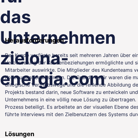
das
Unternehmen
Herausforderungen
lity
zielona-
Der Kunde verfügte bereits seit mehreren Jahren über e
Verbesserung der Kundenbeziehungen ermöglichte und sich
Mitarbeiter auswirkte. Die Mitglieder des Kundenteams ve
energia.com
Kommunikationslösungen. Die Gründe dafür waren die ma
unlogische Vertriebswege und die fehlende Abbildung de
Projekts bestand darin, neue Software zu entwickeln u
Unternehmens in eine völlig neue Lösung zu übertragen.
Prozess beteiligt. Es arbeitete an der visuellen Ebene d
führte Interviews mit den Zielbenutzern des Systems dur
Lösungen