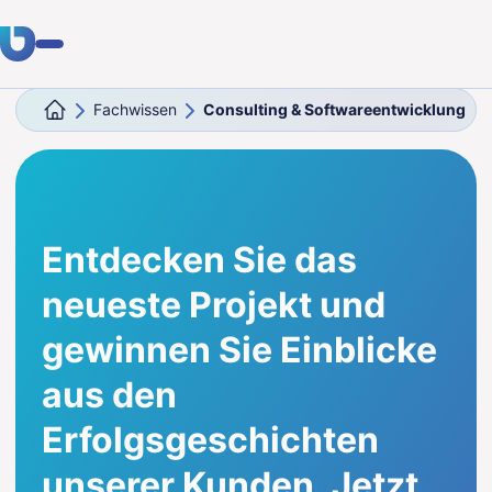
Fachwissen
Consulting & Softwareentwicklung
Fachwissen
Kunden
Branchen
Entdecken Sie das
Über uns
neueste Projekt und
Karriere
gewinnen Sie Einblicke
aus den
Blog
Erfolgsgeschichten
Kontakt aufnehmen
unserer Kunden. Jetzt