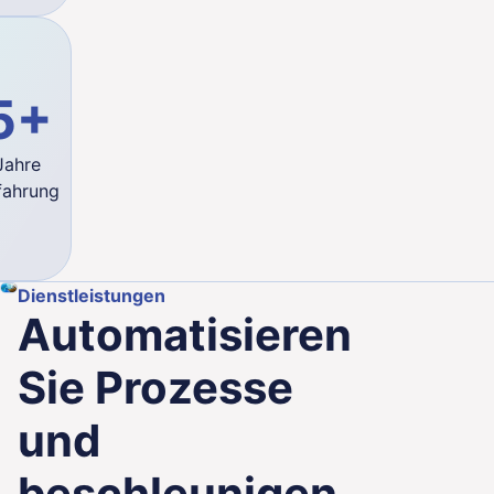
5+
Jahre
fahrung
Dienstleistungen
Automatisieren
Sie Prozesse
und
beschleunigen