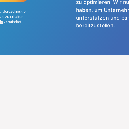
zu optimieren. Wir n
haben, um Unternehm
Al. Jerozolimskie
e zu erhalten.
unterstützen und b
ie
verarbeitet
bereitzustellen.