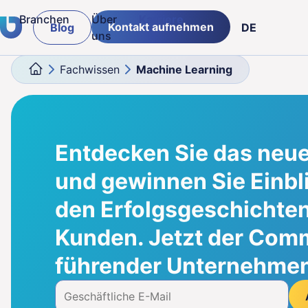
Branchen
Über
Karriere
Kontakt aufnehmen
Blog
DE
uns
Fachwissen
Machine Learning
Versicherungen & Banken
PL
Logistik & Lieferketten
ENG
g von
Einzelhandelsbranche
Entdecken Sie das neue
öffentlicher Sektor
und gewinnen Sie Einbl
den Erfolgsgeschichten
Fertigung
Kunden. Jetzt der Com
führender Unternehmen 