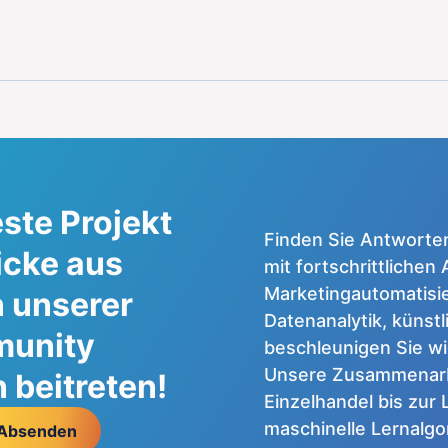
ste Projekt
Finden Sie Antworte
icke aus
mit fortschrittlichen
Marketingautomatisie
 unserer
Datenanalytik, künst
munity
beschleunigen Sie wi
Unsere Zusammenarbe
beitreten!
Einzelhandel bis zur 
maschinelle Lernalg
Absenden