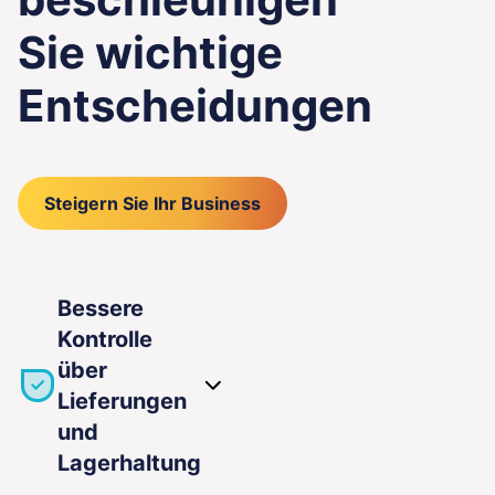
Sie wichtige
Entscheidungen
Steigern Sie Ihr Business
Bessere
Kontrolle
über
Lieferungen
und
Lagerhaltung