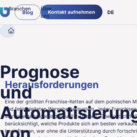
Branchen
Über
Karriere
Kontakt aufnehmen
Blog
DE
uns
Company
Case Studies
Prognose und Automa
Versicherungen & Banken
PL
Logistik & Lieferketten
ENG
g von
Einzelhandelsbranche
Prognose
öffentlicher Sektor
Herausforderungen
und
Fertigung
Eine der größten Franchise-Ketten auf dem polnischen 
Automatisierun
und fehlgeleiteten Warenbestellsystem. Jeder Franchis
Warenbestellungen individuell zu planen. Eine fortschrit
berücksichtigt, welche Produkte sich am besten verkauf
von
beeinflussen, war ohne die Unterstützung durch fortschri