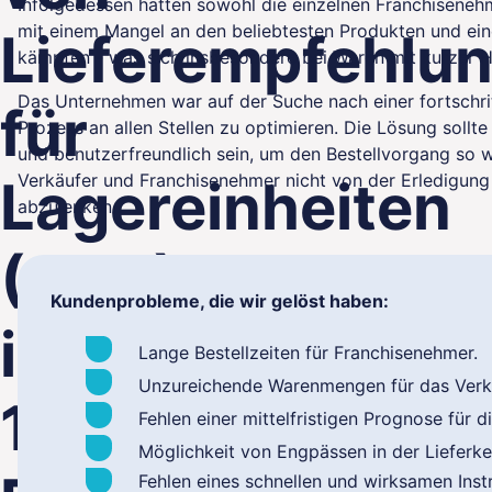
Infolgedessen hatten sowohl die einzelnen Franchiseneh
mit einem Mangel an den beliebtesten Produkten und e
Lieferempfehlu
kämpfen - was sich insbesondere bei Waren mit kurzer Hal
Das Unternehmen war auf der Suche nach einer fortschri
für
Prozess an allen Stellen zu optimieren. Die Lösung sollte
lity
und benutzerfreundlich sein, um den Bestellvorgang so 
Verkäufer und Franchisenehmer nicht von der Erledigung
Lagereinheiten
abzulenken.
(SKU)
Kundenprobleme, die wir gelöst haben:
in
Lange Bestellzeiten für Franchisenehmer.
Unzureichende Warenmengen für das Ver
10.000
Fehlen einer mittelfristigen Prognose für di
Möglichkeit von Engpässen in der Lieferk
Fehlen eines schnellen und wirksamen Ins