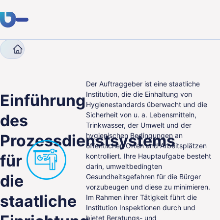
Company
Case Studies
Einführung des Prozessdie
Fachwissen
Kunden
Der Auftraggeber ist eine staatliche
Institution, die die Einhaltung von
Einführung
Hygienestandards überwacht und die
Branchen
Sicherheit von u. a. Lebensmitteln,
des
Trinkwasser, der Umwelt und der
Über uns
Prozessdienstsystems
hygienischen Bedingungen an
öffentlichen Orten und Arbeitsplätzen
Karriere
für
kontrolliert. Ihre Hauptaufgabe besteht
darin, umweltbedingten
Blog
die
Gesundheitsgefahren für die Bürger
vorzubeugen und diese zu minimieren.
staatliche
Im Rahmen ihrer Tätigkeit führt die
Kontakt aufnehmen
Institution Inspektionen durch und
bietet Beratungs- und