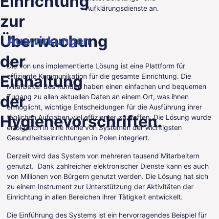
Einrichtung
Aufklärungsdienste an.
DE
zur
Überwachung
Auswirkungen
der
Die von uns implementierte Lösung ist eine Plattform für
Einhaltung
effiziente Kommunikation für die gesamte Einrichtung. Die
Mitarbeiter des Kunden haben einen einfachen und bequemen
der
Zugang zu allen aktuellen Daten an einem Ort, was ihnen
ermöglicht, wichtige Entscheidungen für die Ausführung ihrer
Hygienevorschriften.
täglichen Aufgaben viel effizienter zu treffen. Die Lösung wurde
erfolgreich in eine Reihe von Systemen der wichtigsten
Gesundheitseinrichtungen in Polen integriert.
Derzeit wird das System von mehreren tausend Mitarbeitern
genutzt. Dank zahlreicher elektronischer Dienste kann es auch
von Millionen von Bürgern genutzt werden. Die Lösung hat sich
zu einem Instrument zur Unterstützung der Aktivitäten der
Einrichtung in allen Bereichen ihrer Tätigkeit entwickelt.
Die Einführung des Systems ist ein hervorragendes Beispiel für