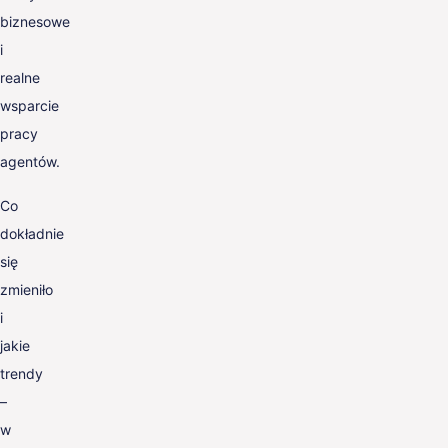
biznesowe
i
realne
wsparcie
pracy
agentów.
Co
dokładnie
się
zmieniło
i
jakie
trendy
–
w