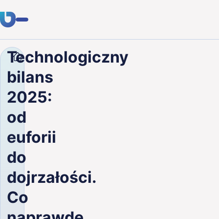
Technologiczny
Firma
Blog
Technologiczny bilans 2025: od eufori
Usługi
bilans
Klienci
2025:
Branże
od
O nas
euforii
Kariera
do
dojrzałości.
Blog
Co
Skontaktuj się
naprawdę