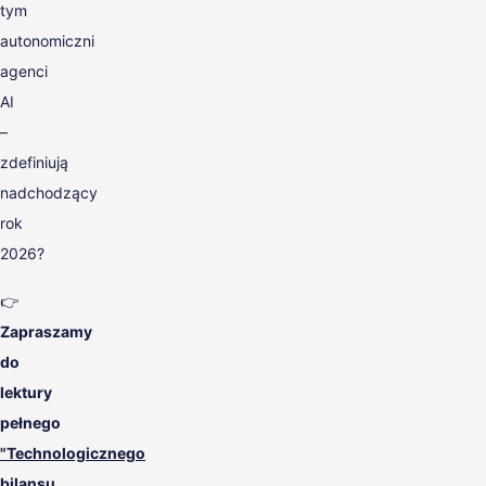
tym
autonomiczni
agenci
AI
–
zdefiniują
nadchodzący
rok
2026?
👉
Zapraszamy
do
lektury
pełnego
"Technologicznego
bilansu