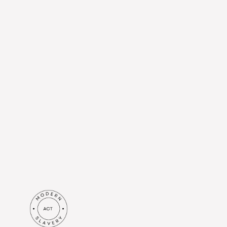
Wyślij
Wyrażam zgodę na
otrzymywanie informacji od
Britenet Sp. z o. o. z siedzibą Al.
Jerozolimskie 44, 00-024
Warszawa na podany przeze
mnie adres e-mail. Rozumiem,
że moje dane będą
przetwarzane zgodnie z
polityką prywatności
.*