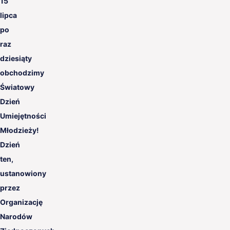
15
PL
lipca
po
raz
dziesiąty
obchodzimy
Światowy
Dzień
Umiejętności
Młodzieży!
Dzień
ten,
ustanowiony
przez
Organizację
Narodów