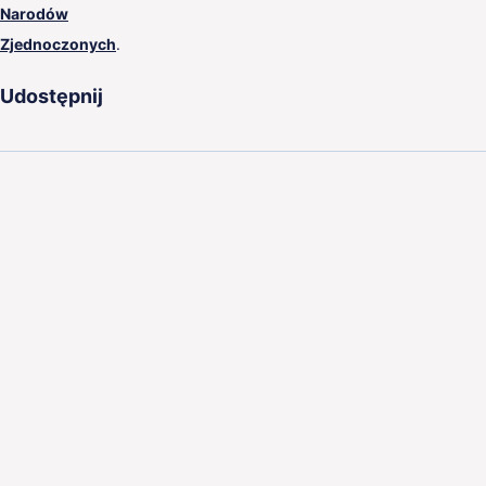
Narodów
Zjednoczonych
.
Udostępnij
Aleje Jerozolimskie 44,
00-024 Warszawa