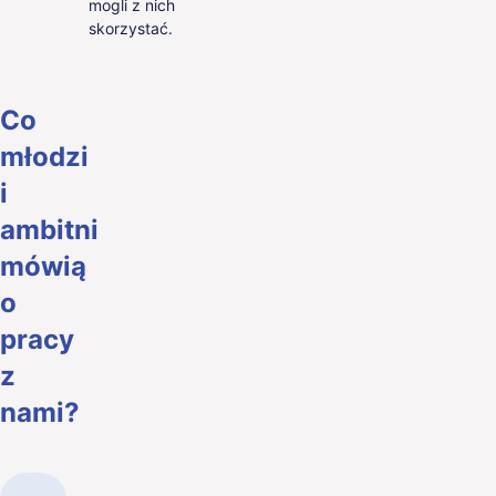
mogli z nich
skorzystać.
Co
młodzi
i
ambitni
mówią
o
pracy
z
nami?