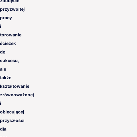
zdobycie
przyzwoitej
pracy
i
torowanie
ścieżek
do
sukcesu,
ale
także
kształtowanie
zrównoważonej
i
obiecującej
przyszłości
dla