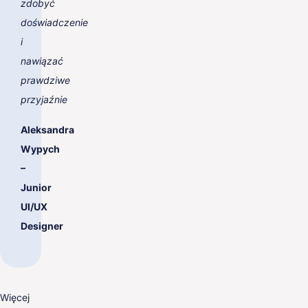
zdobyć
doświadczenie
i
nawiązać
prawdziwe
przyjaźnie
Aleksandra
Wypych
–
Junior
UI/UX
Designer
Więcej