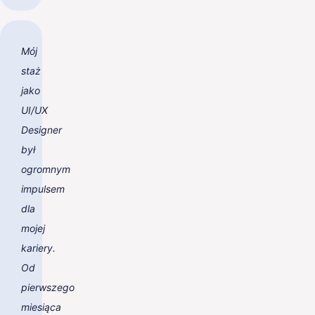
Mój
staż
jako
UI/UX
Designer
był
ogromnym
impulsem
dla
mojej
kariery.
Od
pierwszego
miesiąca