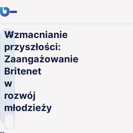
Wzmacnianie
Firma
Blog
Wzmacnianie przyszłości: Zaangażowa
Usługi
przyszłości:
Klienci
Zaangażowanie
Branże
Britenet
O nas
w
Kariera
rozwój
młodzieży
Blog
Skontaktuj się