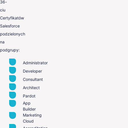
36-
ciu
Certyfikatów
Salesforce
podzielonych
na
podgrupy:
Administrator
Developer
Consultant
Architect
Pardot
App
Builder
Marketing
Cloud