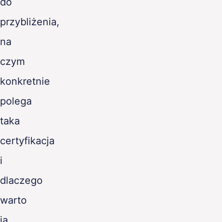
do
przybliżenia,
na
czym
konkretnie
polega
taka
certyfikacja
i
dlaczego
warto
ją