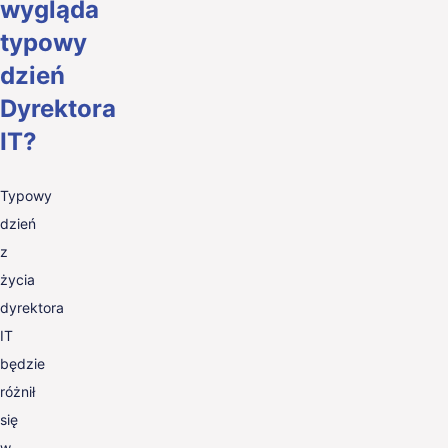
wygląda
typowy
dzień
Dyrektora
IT?
Typowy
dzień
z
życia
dyrektora
IT
będzie
różnił
się
w