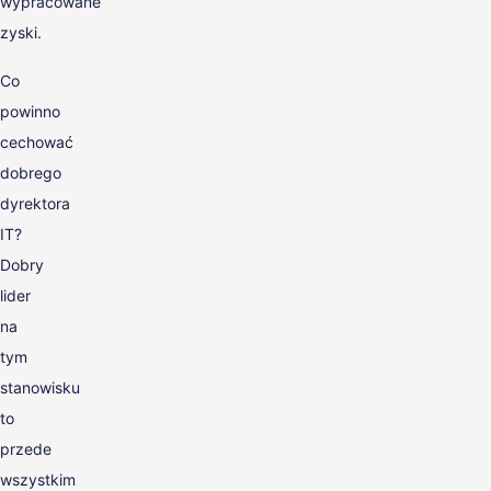
wypracowane
zyski.
Co
powinno
cechować
dobrego
dyrektora
IT?
Dobry
lider
na
tym
stanowisku
to
przede
wszystkim