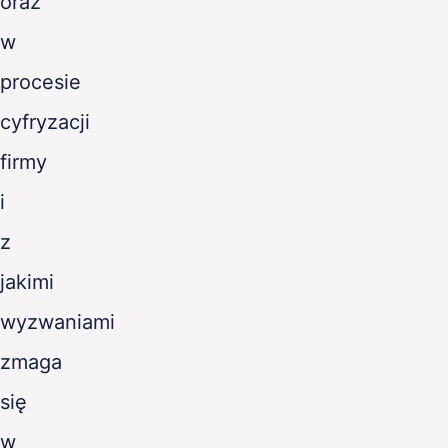
oraz
w
procesie
cyfryzacji
firmy
i
z
jakimi
wyzwaniami
zmaga
się
w