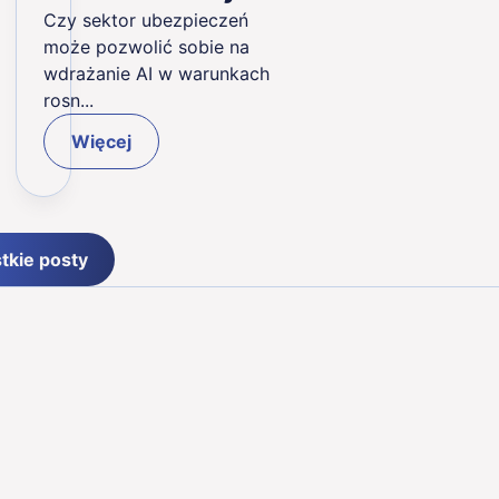
Czy sektor ubezpieczeń
może pozwolić sobie na
wdrażanie AI w warunkach
rosn...
Więcej
tkie posty
Aleje Jerozolimskie 44,
00-024 Warszawa