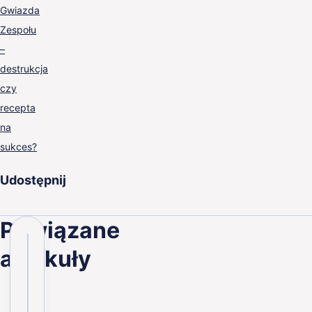
Gwiazda
Zespołu
–
destrukcja
czy
recepta
na
sukces?
Udostępnij
Powiązane
artykuły