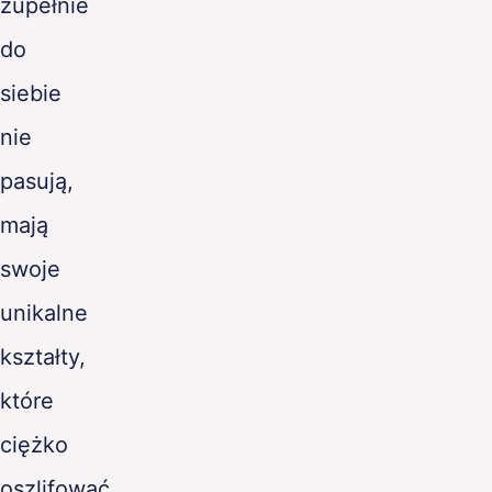
zupełnie
do
siebie
nie
pasują,
mają
swoje
unikalne
kształty,
które
ciężko
oszlifować.