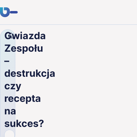
Gwiazda
Firma
Blog
Gwiazda Zespołu – destrukcja czy rec
Usługi
Zespołu
Klienci
–
Branże
destrukcja
O nas
czy
Kariera
recepta
na
Blog
sukces?
Skontaktuj się