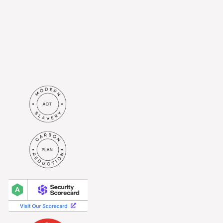
mnie adres e-mail. Rozumiem,
że moje dane będą
przetwarzane zgodnie z
polityką prywatności
.*