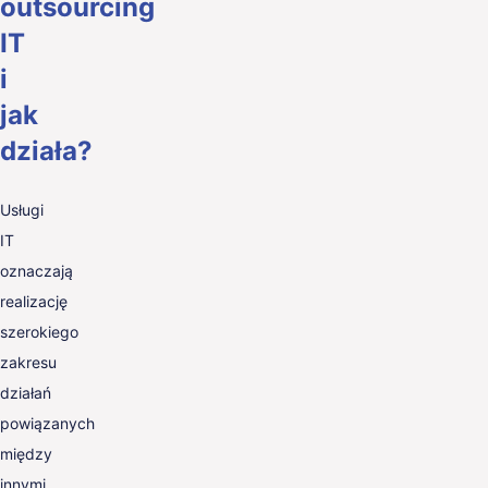
outsourcing
IT
i
jak
działa?
Usługi
IT
oznaczają
realizację
szerokiego
zakresu
działań
powiązanych
między
innymi