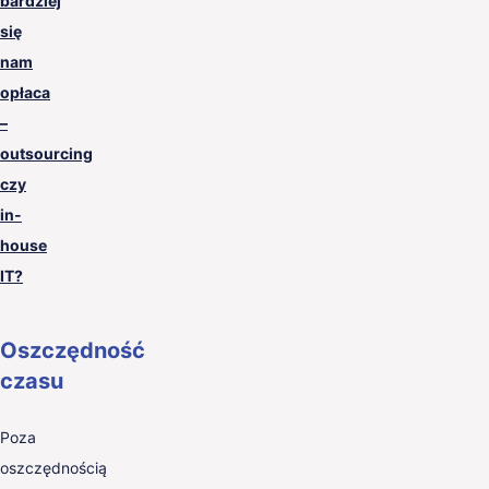
bardziej
się
nam
opłaca
–
outsourcing
czy
in-
house
IT?
Oszczędność
czasu
Poza
oszczędnością