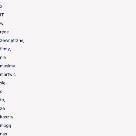
z
IT
w
ręce
zewnętrznej
firmy,
nie
musimy
martwić
się
o
to,
że
koszty
mogą
nas