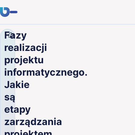
Fazy
Firma
Blog
Fazy realizacji projektu informatyczne
Usługi
realizacji
Klienci
projektu
Branże
informatycznego.
O nas
Jakie
Kariera
są
etapy
Blog
zarządzania
Skontaktuj się
projektem