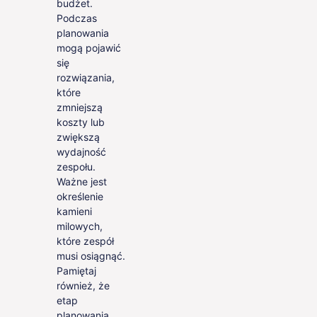
budżet.
Podczas
planowania
mogą pojawić
się
rozwiązania,
które
zmniejszą
koszty lub
zwiększą
wydajność
zespołu.
Ważne jest
określenie
kamieni
milowych,
które zespół
musi osiągnąć.
Pamiętaj
również, że
etap
planowania