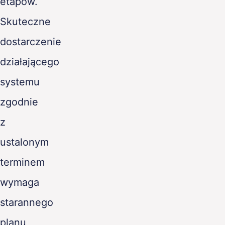
etapów.
Skuteczne
dostarczenie
działającego
systemu
zgodnie
z
ustalonym
terminem
wymaga
starannego
planu,