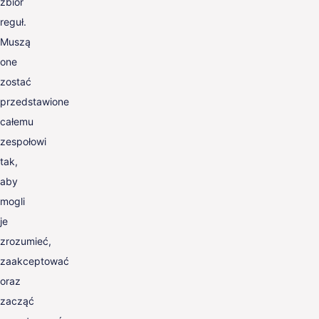
zbiór
reguł.
Muszą
one
zostać
przedstawione
całemu
zespołowi
tak,
aby
mogli
je
zrozumieć,
zaakceptować
oraz
zacząć