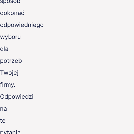
sposób
dokonać
odpowiedniego
wyboru
dla
potrzeb
Twojej
firmy.
Odpowiedzi
na
te
pytania