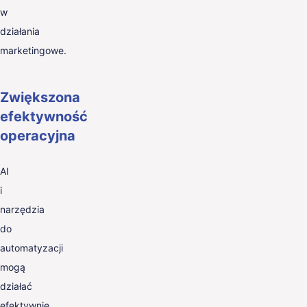
w
działania
marketingowe.
Zwiększona
efektywność
operacyjna
AI
i
narzędzia
do
automatyzacji
mogą
działać
efektywnie