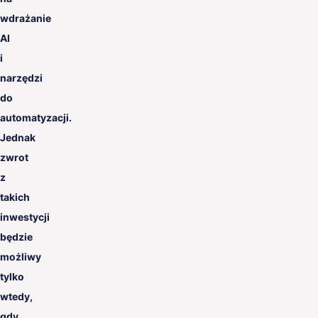
wdrażanie
AI
i
narzędzi
do
automatyzacji.
Jednak
zwrot
z
takich
inwestycji
będzie
możliwy
tylko
wtedy,
gdy