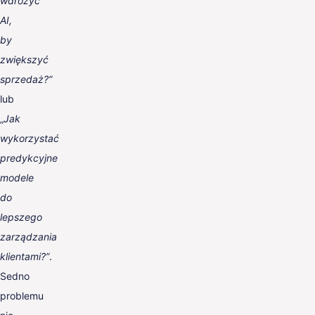
wdrożyć
AI,
by
zwiększyć
sprzedaż?”
lub
„
Jak
wykorzystać
predykcyjne
modele
do
lepszego
zarządzania
klientami?”
.
Sedno
problemu