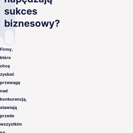
PL
sukces
biznesowy?
Firmy,
które
chcą
zyskać
przewagę
nad
konkurencją,
stawiają
przede
wszystkim
na