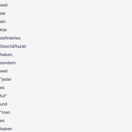
weil
sie
ein
klar
definiertes
Geschäftsziel
haben,
sondern
weil
"jeder
es
tut"
und
"man
es
haben