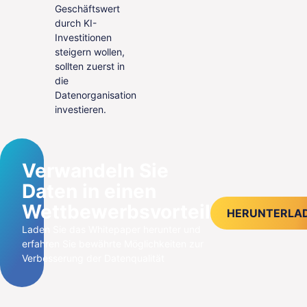
Geschäftswert
durch KI-
Investitionen
steigern wollen,
sollten zuerst in
die
Datenorganisation
investieren.
Verwandeln Sie
Daten in einen
Wettbewerbsvorteil
HERUNTERLA
Laden Sie das Whitepaper herunter und
erfahren Sie bewährte Möglichkeiten zur
Verbesserung der Datenqualität