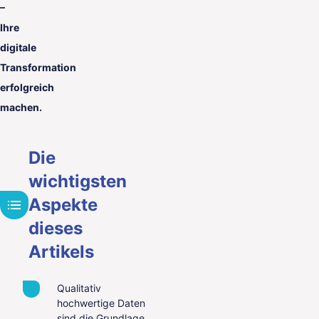
–
Ihre
digitale
Transformation
erfolgreich
machen.
Die
wichtigsten
Aspekte
dieses
Artikels
Qualitativ
hochwertige Daten
sind die Grundlage