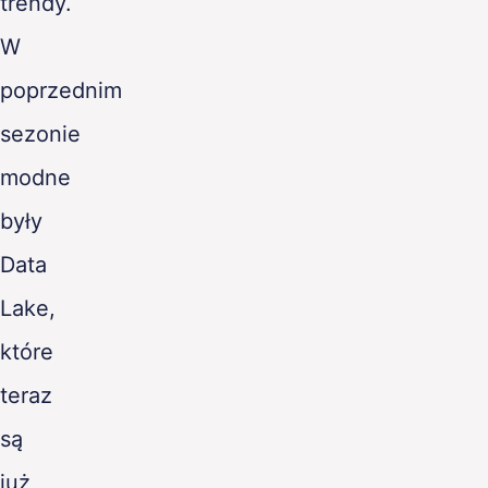
trendy.
W
poprzednim
sezonie
modne
były
Data
Lake,
które
teraz
są
już