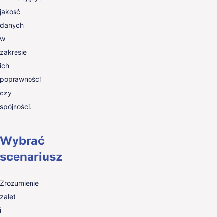
jakość
danych
w
zakresie
ich
poprawności
czy
spójności.
Wybrać
scenariusz
Zrozumienie
zalet
i