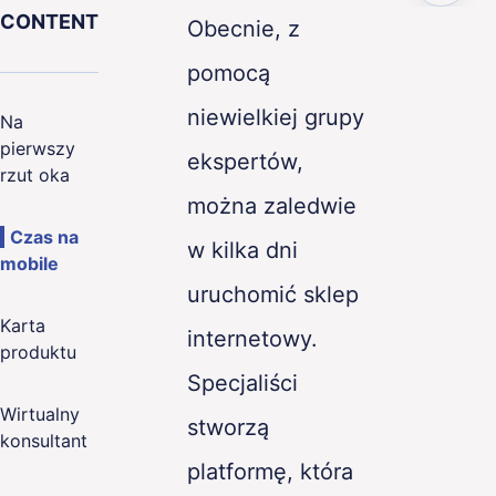
CONTENT
Obecnie, z
ence
pomocą
g
niewielkiej grupy
Na
pierwszy
& Quality
ekspertów,
rzut oka
można zaledwie
Czas na
w kilka dni
mobile
uruchomić sklep
Karta
internetowy.
produktu
Specjaliści
Wirtualny
stworzą
konsultant
platformę, która