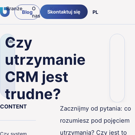
Branże
O
Kariera
Skontaktuj się
Blog
PL
nas
tware
Insurance & Financial
DE
Czy
Firma
Blog
Czy utrzymanie CRM jest trudn
Logistics & Supply chain
utrzymanie
Retail
CRM jest
Public
trudne?
Manufacturing
CONTENT
Zacznijmy od pytania: co
rozumiesz pod pojęciem
utrzymania? Czy jest to
Czy system