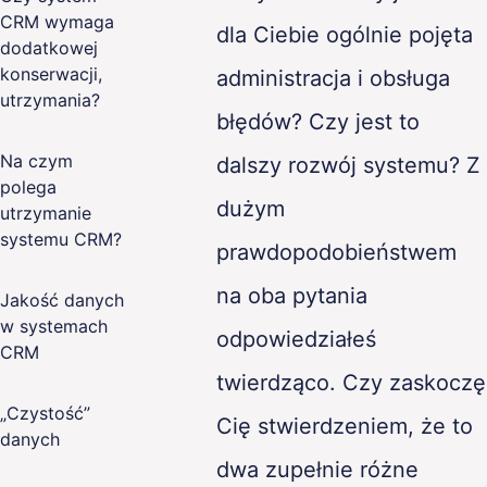
CRM wymaga
dla Ciebie ogólnie pojęta
ence
dodatkowej
konserwacji,
administracja i obsługa
g
utrzymania?
błędów? Czy jest to
& Quality
Na czym
dalszy rozwój systemu? Z
polega
dużym
utrzymanie
systemu CRM?
prawdopodobieństwem
na oba pytania
Jakość danych
w systemach
odpowiedziałeś
CRM
twierdząco. Czy zaskoczę
„Czystość”
Cię stwierdzeniem, że to
danych
dwa zupełnie różne