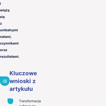
i
wiążą
się
z
unikalnymi
celami,
czynnikami
oraz
rezultatami.
Kluczowe
wnioski z
artykułu
Transformacja
cyfrowa to