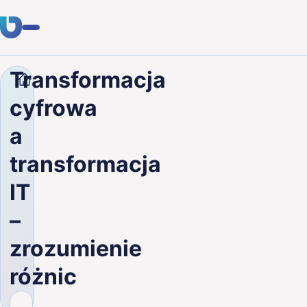
Transformacja
Firma
Blog
Transformacja cyfrowa a transformacja
Usługi
cyfrowa
Klienci
a
Branże
transformacja
O nas
IT
Kariera
–
zrozumienie
Blog
różnic
Skontaktuj się