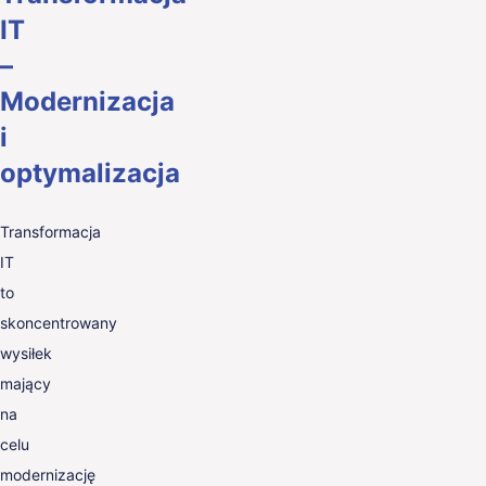
IT
–
Modernizacja
i
optymalizacja
Transformacja
IT
to
skoncentrowany
wysiłek
mający
na
celu
modernizację