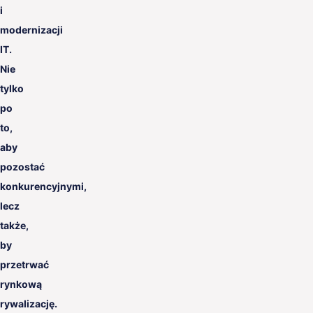
i
modernizacji
IT.
Nie
tylko
po
to,
aby
pozostać
konkurencyjnymi,
lecz
także,
by
przetrwać
rynkową
rywalizację.