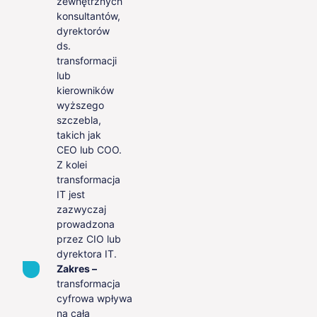
zewnętrznych
konsultantów,
dyrektorów
ds.
transformacji
lub
kierowników
wyższego
szczebla,
takich jak
CEO lub COO.
Z kolei
transformacja
IT jest
zazwyczaj
prowadzona
przez CIO lub
dyrektora IT.
Zakres –
transformacja
cyfrowa wpływa
na całą