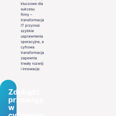
kluczowe dla
sukcesu
firmy –
transformacja
IT przynosi
szybkie
usprawnienia
operacyjne, a
cyfrowa
transformacja
zapewnia
trwały rozwój
i innowacje.
Zdobądź
przewagę
w
cyfrowym