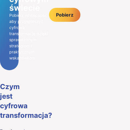
świecie
Pobierz
Pobierz whitepaper,
aby przyspieszyć
cyfrową
transformację dzięki
sprawdzonym
strategiom i
praktycznym
wskazówkom
Czym
jest
cyfrowa
transformacja?