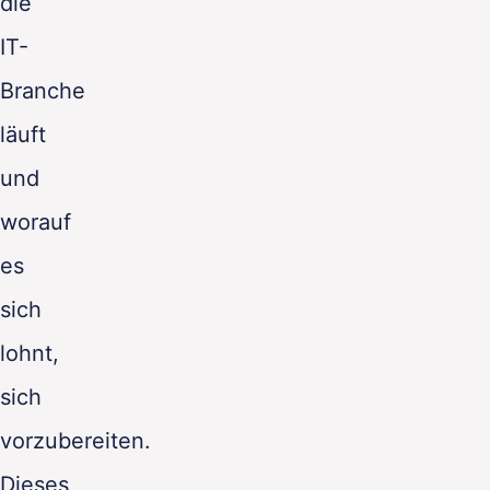
die
IT-
Branche
läuft
und
worauf
es
sich
lohnt,
sich
vorzubereiten.
Dieses