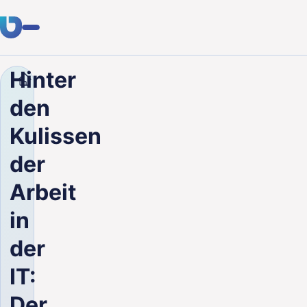
Hinter
Unternehmen
Blog
Hinter den Kulissen der Arbeit 
Fachwissen
den
Kunden
Kulissen
Branchen
der
Über uns
Arbeit
Karriere
in
der
Blog
IT:
Kontakt aufnehmen
Der