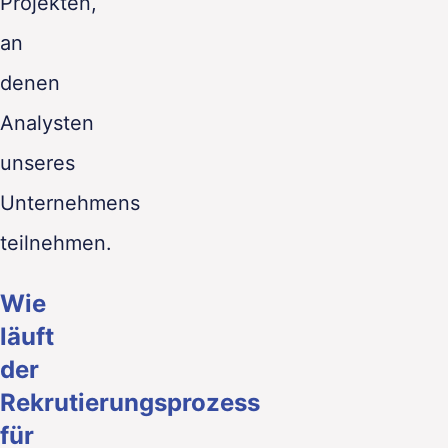
Projekten,
an
denen
Analysten
unseres
Unternehmens
teilnehmen.
Wie
läuft
der
Rekrutierungsprozess
für