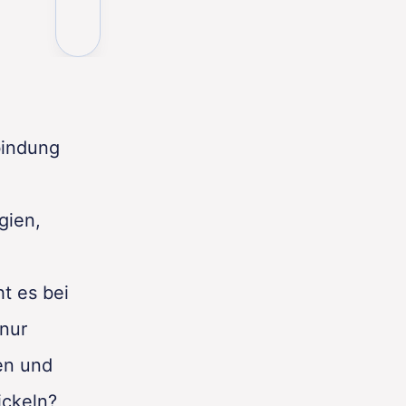
bindung
gien,
ht es bei
 nur
en und
ckeln?