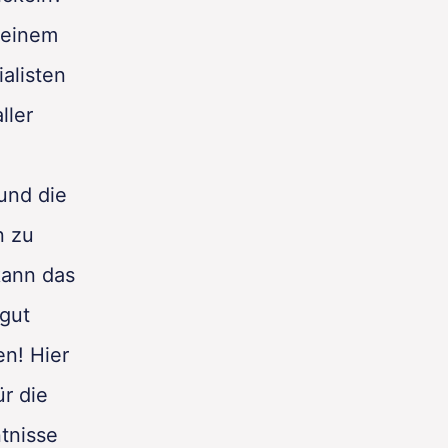
 einem
alisten
ller
und die
n zu
kann das
gut
en! Hier
ür die
tnisse