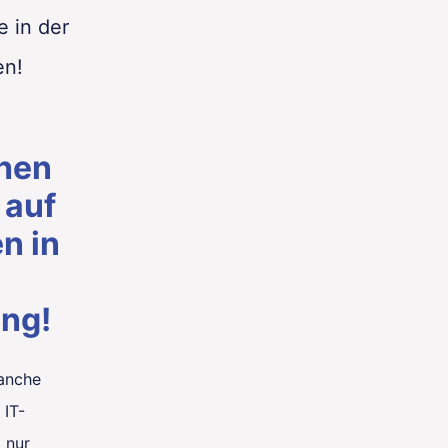
e in der
en!
chen
 auf
en in
ng!
ranche
 IT-
 nur