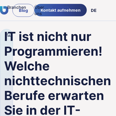
Branchen
Über
Karriere
Kontakt aufnehmen
Blog
DE
uns
Versicherungen & Banken
PL
IT ist nicht nur
Unternehmen
Blog
IT ist nicht nur Progra
Logistik & Lieferketten
g von
Programmieren!
Einzelhandelsbranche
Welche
öffentlicher Sektor
nichttechnischen
Fertigung
Berufe erwarten
Sie in der IT-