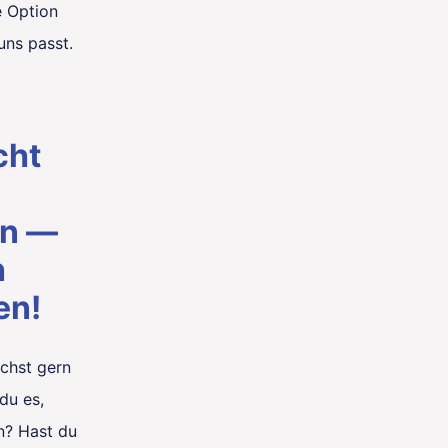
e Option
uns passt.
cht
en —
h
en!
uchst gern
du es,
n? Hast du