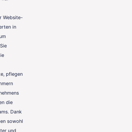
 Website-
erten in
 um
 Sie
ie
te, pflegen
ümmern
rnehmens
en die
eams. Dank
men sowohl
nter und