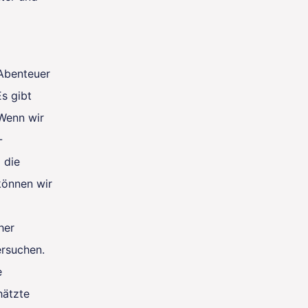
 Abenteuer
s gibt
 Wenn wir
-
 die
können wir
her
rsuchen.
e
hätzte