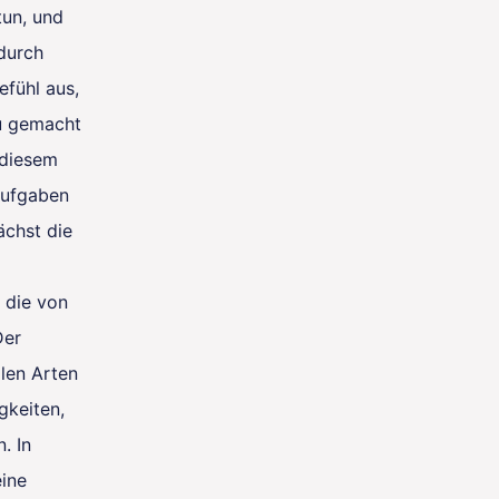
tun, und
durch
efühl aus,
u gemacht
 diesem
Aufgaben
ächst die
 die von
Der
llen Arten
gkeiten,
. In
eine