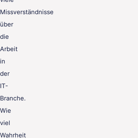
Missverständnisse
über
die
Arbeit
in
der
IT-
Branche.
Wie
viel
Wahrheit