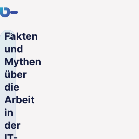
Fakten
Unternehmen
Blog
Fakten und Mythen über die Arb
Fachwissen
und
Kunden
Mythen
Branchen
über
Über uns
die
Karriere
Arbeit
in
Blog
der
Kontakt aufnehmen
IT-