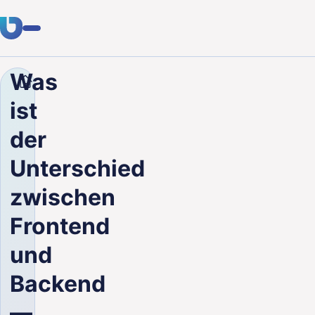
Was
Unternehmen
Blog
Was ist der Unterschied zwisc
Fachwissen
ist
Kunden
der
Branchen
Unterschied
Über uns
zwischen
Karriere
Frontend
und
Blog
Backend
Kontakt aufnehmen
—