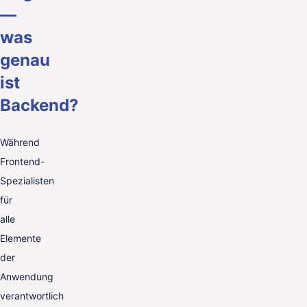
—
was
genau
ist
Backend?
Während
Frontend-
Spezialisten
für
alle
Elemente
der
Anwendung
verantwortlich