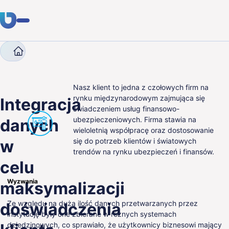
Company
Case studies
Integracja danych w celu 
Usługi
Klienci
Nasz klient to jedna z czołowych firm na
rynku międzynarodowym zajmująca się
Integracja
świadczeniem usług finansowo-
Branże
ubezpieczeniowych. Firma stawia na
danych
wieloletnią współpracę oraz dostosowanie
O nas
w
się do potrzeb klientów i światowych
trendów na rynku ubezpieczeń i finansów.
Kariera
celu
Blog
Wyzwania
maksymalizacji
Ze względu na dużą ilość danych przetwarzanych przez
doświadczenia
Skontaktuj się
instytucję były one zbierane w różnych systemach
dziedzinowych, co sprawiało, że użytkownicy biznesowi mający