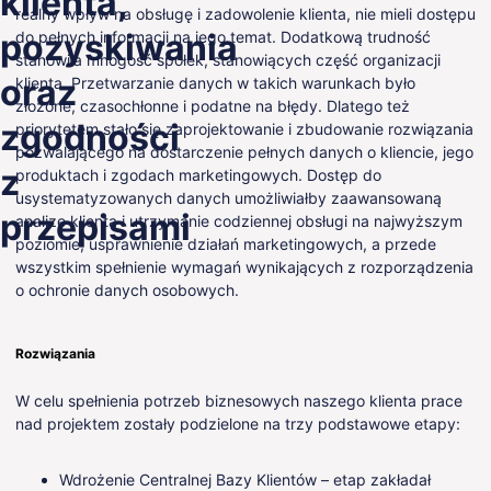
klienta,
realny wpływ na obsługę i zadowolenie klienta, nie mieli dostępu
PL
pozyskiwania
do pełnych informacji na jego temat. Dodatkową trudność
stanowiła mnogość spółek, stanowiących część organizacji
oraz
klienta. Przetwarzanie danych w takich warunkach było
złożone, czasochłonne i podatne na błędy. Dlatego też
zgodności
priorytetem stało się zaprojektowanie i zbudowanie rozwiązania
pozwalającego na dostarczenie pełnych danych o kliencie, jego
z
produktach i zgodach marketingowych. Dostęp do
usystematyzowanych danych umożliwiałby zaawansowaną
przepisami
analizę klienta i utrzymanie codziennej obsługi na najwyższym
poziomie, usprawnienie działań marketingowych, a przede
wszystkim spełnienie wymagań wynikających z rozporządzenia
o ochronie danych osobowych.
Rozwiązania
W celu spełnienia potrzeb biznesowych naszego klienta prace
nad projektem zostały podzielone na trzy podstawowe etapy:
Wdrożenie Centralnej Bazy Klientów – etap zakładał