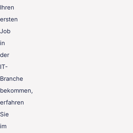
Ihren
ersten
Job
in
der
IT-
Branche
bekommen,
erfahren
Sie
im