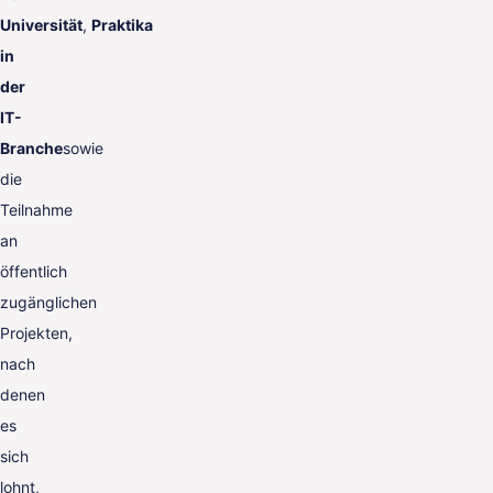
Universität
,
Praktika
in
der
IT-
Branche
sowie
die
Teilnahme
an
öffentlich
zugänglichen
Projekten,
nach
denen
es
sich
lohnt,