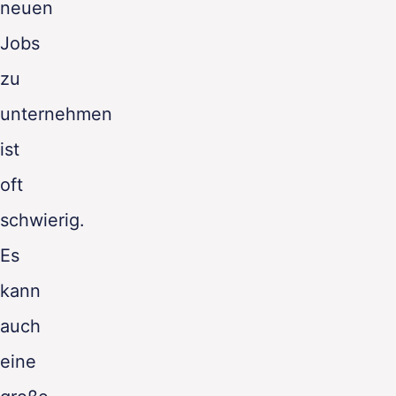
neuen
Jobs
zu
unternehmen
ist
oft
schwierig.
Es
kann
auch
eine