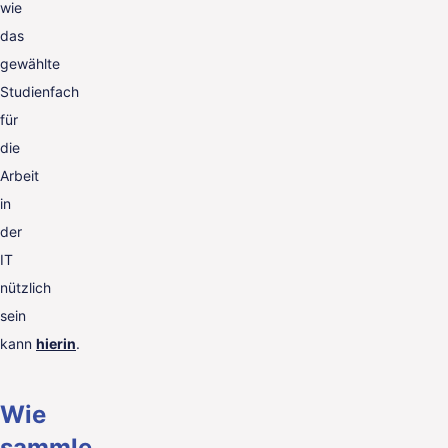
wie
das
gewählte
Studienfach
für
die
Arbeit
in
der
IT
nützlich
sein
kann
hierin
.
Wie
sammle