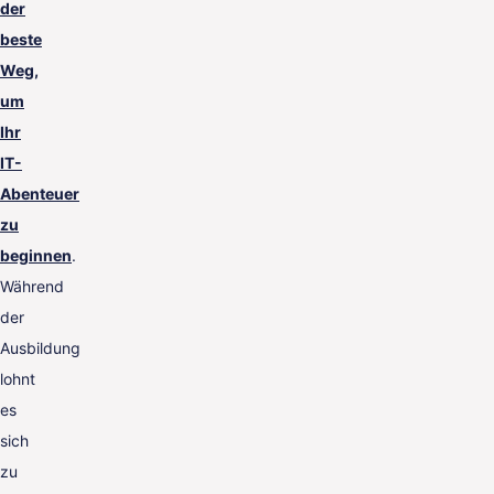
der
beste
Weg,
um
Ihr
IT-
Abenteuer
zu
beginnen
.
Während
der
Ausbildung
lohnt
es
sich
zu