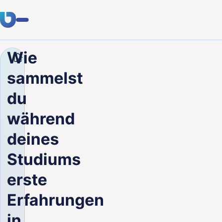
Wie
Unternehmen
Blog
Wie sammelst du während dein
Fachwissen
sammelst
Kunden
du
Branchen
während
Über uns
deines
Karriere
Studiums
erste
Blog
Erfahrungen
Kontakt aufnehmen
in