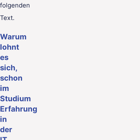
folgenden
Text.
Warum
lohnt
es
sich,
schon
im
Studium
Erfahrung
in
der
IT