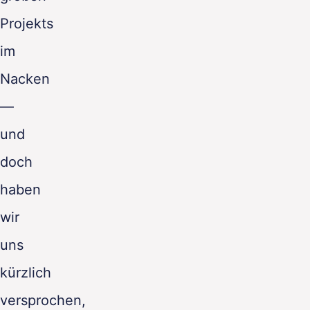
Projekts
im
Nacken
—
und
doch
haben
wir
uns
kürzlich
versprochen,