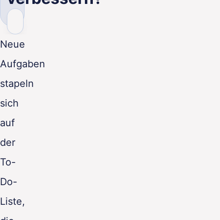
DE
Neue
Aufgaben
stapeln
sich
auf
der
To-
Do-
Liste,