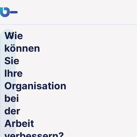
Wie
Unternehmen
Blog
Wie können Sie Ihre Organisati
Fachwissen
können
Kunden
Sie
Branchen
Ihre
Über uns
Organisation
Karriere
bei
der
Blog
Arbeit
Kontakt aufnehmen
verbessern?