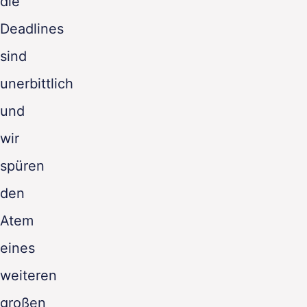
die
Deadlines
sind
unerbittlich
und
wir
spüren
den
Atem
eines
weiteren
großen