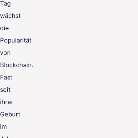
Tag
DE
wächst
die
Popularität
von
Blockchain.
Fast
seit
ihrer
Geburt
im