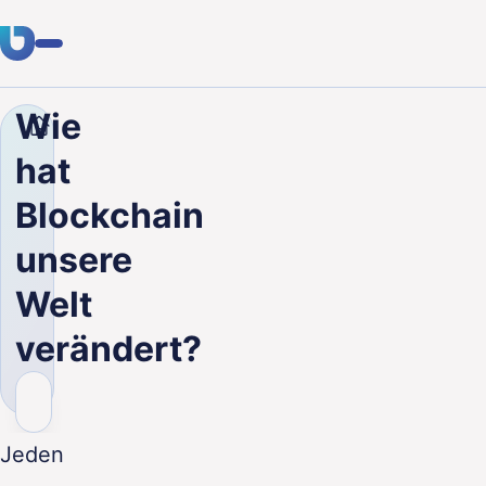
Wie
Unternehmen
Blog
Wie hat Blockchain unsere Wel
Fachwissen
hat
Kunden
Blockchain
Branchen
unsere
Über uns
Welt
Karriere
verändert?
Blog
Kontakt aufnehmen
Jeden