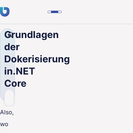
Grundlagen
Unternehmen
Blog
Grundlagen der Dokerisierung
Fachwissen
der
Kunden
Dokerisierung
Branchen
in.NET
Über uns
Core
Karriere
Blog
Also,
Kontakt aufnehmen
wo