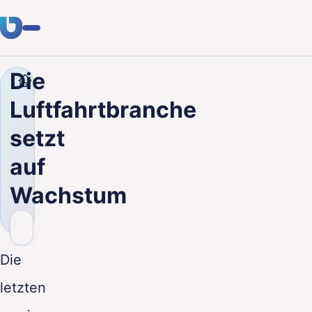
Die
Unternehmen
Blog
Die Luftfahrtbranche setzt au
Fachwissen
Luftfahrtbranche
Kunden
setzt
Branchen
auf
Über uns
Wachstum
Karriere
Blog
Die
Kontakt aufnehmen
letzten