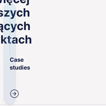
szych
ących
ektach
Case
studies