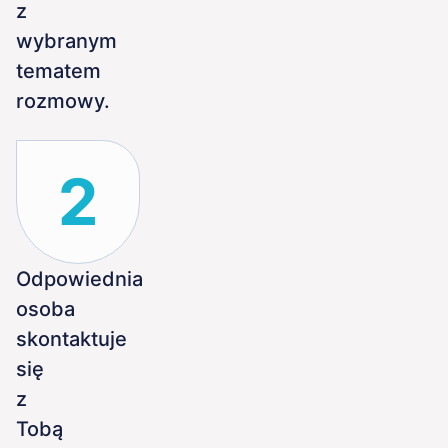
z
wybranym
ence
tematem
g
rozmowy.
& Quality
2
Odpowiednia
osoba
skontaktuje
się
z
Tobą