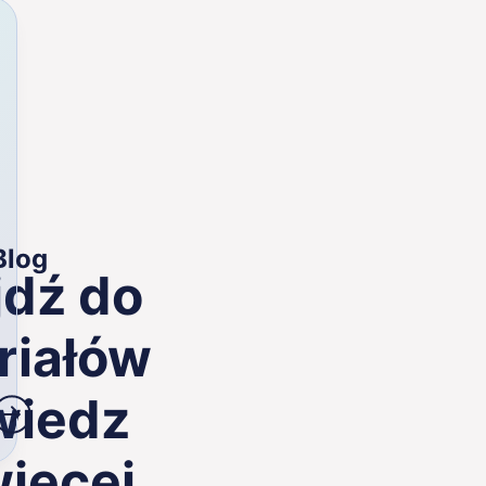
Blog
jdź do
riałów
wiedz
więcej