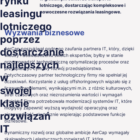
rynku
lotniczego, dostarczając kompleksowe i
PL
leasingu
nowoczesne rozwiązania leasingowe.
lotniczego
Wyzwania biznesowe
poprzez
dostarczanie
AerCap poszukiwał godnego zaufania partnera IT, który, dzięki
wiedzy i doświadczeniu swoich ekspertów, byłby w stanie
najlepszych
przeprowadzić technologiczną optymalizację procesów oraz
przyspieszyć cyfrowy rozwój przedsiębiorstwa.
w
Dotychczasowy partner technologiczny firmy nie spełniał jej
oczekiwań. Korzystanie z usług offshoringowych wiązało się z
swojej
licznymi problemami, wynikającymi m.in. z różnic kulturowych,
stref czasowych oraz niezrozumienia wartości i wymagań
klasie
projektu. Firma potrzebowała modernizacji systemów IT, które
mogłyby zapewnić wyższą wydajność operacyjną oraz
rozwiązań
niezawodność, skutecznie wspierając podstawowe funkcje
biznesowe.
IT
Dynamiczny rozwój oraz globalne ambicje AerCap wymagały
skalowalnych i elastycznych rozwiązań IT, które