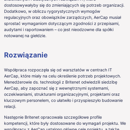
dostosowywałyby się do zmieniających się potrzeb organizacji.
Dodatkowo, w obliczu rygorystycznych wymogów
regulacyjnych oraz obowiązków zarządczych, AerCap musiał
sprostać wymaganiom dotyczącym zgodności z przepisami,
audytami i raportowaniem – co jest nieodzowne dla spółki
notowanej na giełdzie.
Rozwiązanie
Współpraca rozpoczęła się od warsztatów w centrach IT
AerCap, które miały na celu określenie potrzeb projektowych.
Menedżerowie ds. technologii z Britenet odwiedzili siedzibę
AerCap, aby zapoznać się z wewnętrznymi systemami,
oczekiwaniami, strukturami organizacyjnymi, projektami oraz
kluczowym personelem, co ułatwiło i przyspieszyło budowanie
relacji.
Następnie Britenet opracowała szczegółowe profile
kompetencji, które były dostosowane do wymagań projektu. We
współpracy z AerCap ustalono główne cele projektu, a także