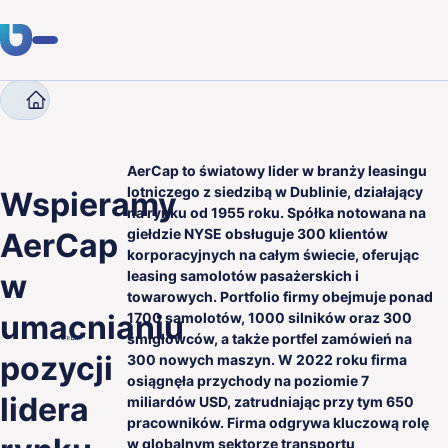
Company
Case studies
Wspieramy AerCap w umacni
Usługi
Klienci
AerCap to światowy lider w branży leasingu
lotniczego z siedzibą w Dublinie, działający
Wspieramy
na rynku od 1955 roku. Spółka notowana na
Branże
giełdzie NYSE obsługuje 300 klientów
AerCap
korporacyjnych na całym świecie, oferując
O nas
w
leasing samolotów pasażerskich i
towarowych. Portfolio firmy obejmuje ponad
Kariera
umacnianiu
1700 samolotów, 1000 silników oraz 300
śmigłowców, a także portfel zamówień na
Blog
pozycji
300 nowych maszyn. W 2022 roku firma
osiągnęła przychody na poziomie 7
lidera
miliardów USD, zatrudniając przy tym 650
Skontaktuj się
pracowników. Firma odgrywa kluczową rolę
w globalnym sektorze transportu