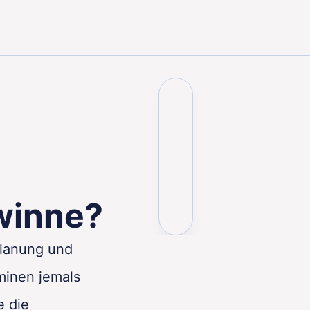
ogische Schulden die Unternehmensgewinne?
winne?
Planung und
minen jemals
e die