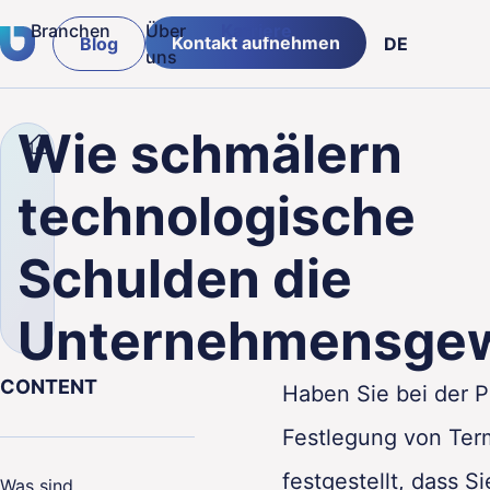
Branchen
Über
Karriere
Kontakt aufnehmen
Blog
DE
uns
Versicherungen & Banken
PL
Wie schmälern
Unternehmen
Blog
Wie schmälern technol
Logistik & Lieferketten
ENG
g von
technologische
Einzelhandelsbranche
Schulden die
öffentlicher Sektor
Unternehmensge
Fertigung
CONTENT
Haben Sie bei der 
Festlegung von Ter
festgestellt, dass Si
Was sind