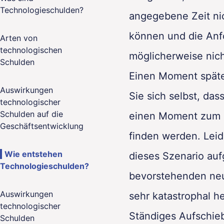
Technologieschulden?
angegebene Zeit nic
können und die An
Arten von
technologischen
möglicherweise nich
Schulden
lity
Einen Moment spät
Auswirkungen
Sie sich selbst, das
technologischer
Schulden auf die
einen Moment zum
Geschäftsentwicklung
finden werden. Leid
Wie entstehen
dieses Szenario auf
Technologieschulden?
bevorstehenden neu
Auswirkungen
sehr katastrophal he
technologischer
Ständiges Aufschieb
Schulden