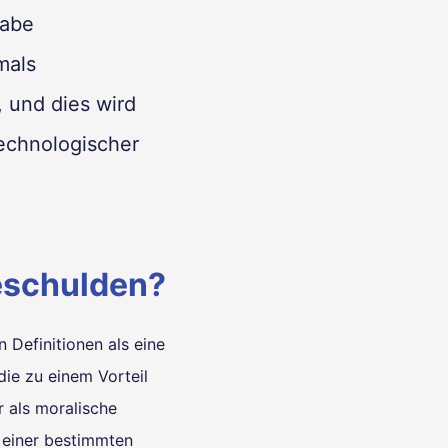
gabe
mals
 und dies wird
echnologischer
eschulden?
 Definitionen als eine
die zu einem Vorteil
r als moralische
 einer bestimmten