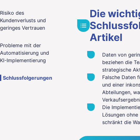
Die wicht
Risiko des
Kundenverlusts und
Schlussfo
geringes Vertrauen
Artikel
Probleme mit der
Automatisierung und
Daten von gerin
KI-Implementierung
beziehen die Te
strategische Akt
Falsche Daten f
Schlussfolgerungen
und einer inko
Abteilungen, w
Verkaufsergebni
Die Implementie
Lösungen ohne in
schränkt die W