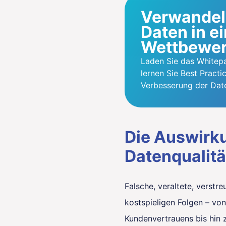
Verwandel
Daten in e
Wettbewer
Laden Sie das Whitep
lernen Sie Best Practi
Verbesserung der Dat
Die Auswirk
Datenqualit
Falsche, veraltete, verstr
kostspieligen Folgen – vo
Kundenvertrauens bis hin 