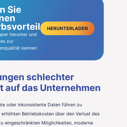
n Sie
inen
bsvorteil
HERUNTERLADEN
aper herunter und
ces zur
enqualität kennen
ungen schlechter
ät auf das Unternehmen
eute oder inkonsistente Daten führen zu
n erhöhten Betriebskosten über den Verlust des
zu eingeschränkten Möglichkeiten, moderne